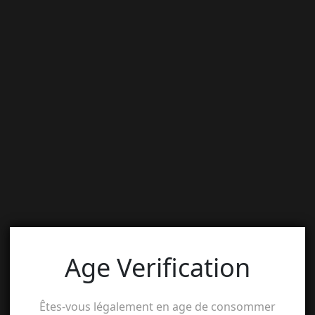
Age Verification
Êtes-vous légalement en age de consommer