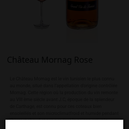
Château Mornag Rose
Le Château Mornag est le vin tunisien le plus connu
au monde, situé dans l’appellation d’origine contrôlée
Mornag. Cette région où la production du vin remonte
au VIII ème siècle avant J.C, époque de la splendeur
de Carthage, est connu pour ces coteaux bien
ensoleillés et son microclimatfroid et humide pendant
l’hiver et chaud et sec pendant la saison estivale.