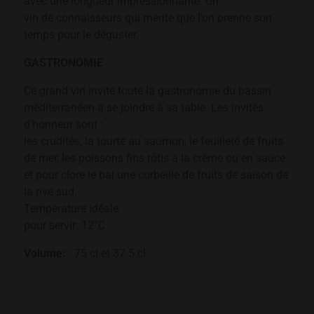
avec une longueur impressionnante. Un
vin de connaisseurs qui mérite que l’on prenne son
temps pour le déguster.
GASTRONOMIE
Ce grand vin invite toute la gastronomie du bassin
méditerranéen à se joindre à sa table. Les invités
d’honneur sont :
les crudités, la tourte au saumon, le feuilleté de fruits
de mer, les poissons fins rôtis à la crème ou en sauce
et pour clore le bal une corbeille de fruits de saison de
la rive sud.
Température idéale
pour servir: 12°C
Volume:
75 cl et 37.5 cl