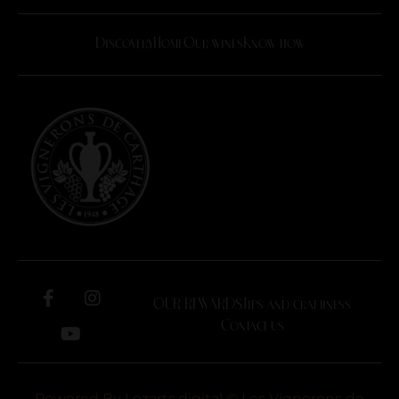
Discovery
Home
Our wines
Know how
OUR REWARDS
Tips and craftiness
Contact us
Powered By
Lezarts.digital
© Les Vignerons de