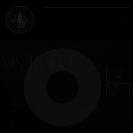
Vin Rouge
Millisime
2018
Degrés
12%