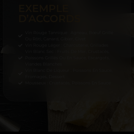
EXEMPLE
D’ACCORDS
Vin Rouge Tannique : Agneau, Bœuf Grillé
Ou Rôti, Canard, Gibier, Civet
Vin Rouge Léger : Charcuterie, Grillades
Vin Blanc Sec : Fruits De Mer, Crustacés,
Poissons Grillés Ou En Sauce, Escargots,
Viandes Blanches
Vin Blanc De Liqueur : Poissons En Sauce,
Fromages, Dessert
Mousseux : Crustacés, Poissons En Sauce